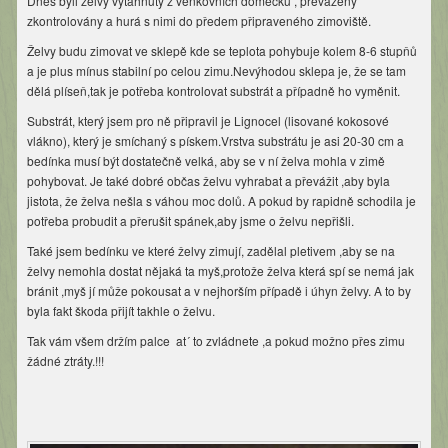
Dnes byli želvy vytáhnuty z venkovních domečků , převáženy
zkontrolovány a hurá s nimi do předem připraveného zimoviště.
Želvy budu zimovat ve sklepě kde se teplota pohybuje kolem 8-6 stupňů
a je plus mínus stabilní po celou zimu.Nevýhodou sklepa je, že se tam
dělá plíseň,tak je potřeba kontrolovat substrát a případně ho vyměnit.
Substrát, který jsem pro ně připravil je Lignocel (lisované kokosové
vlákno), který je smíchaný s pískem.Vrstva substrátu je asi 20-30 cm a
bedínka musí být dostatečně velká, aby se v ní želva mohla v zimě
pohybovat. Je také dobré občas želvu vyhrabat a převážit ,aby byla
jistota, že želva nešla s váhou moc dolů. A pokud by rapidně schodila je
potřeba probudit a přerušit spánek,aby jsme o želvu nepřišli.
Také jsem bedínku ve které želvy zimují, zadělal pletivem ,aby se na
želvy nemohla dostat nějaká ta myš,protože želva která spí se nemá jak
bránit ,myš jí může pokousat a v nejhorším případě i úhyn želvy. A to by
byla fakt škoda přijít takhle o želvu.
Tak vám všem držím palce at´ to zvládnete ,a pokud možno přes zimu
žádné ztráty.!!!