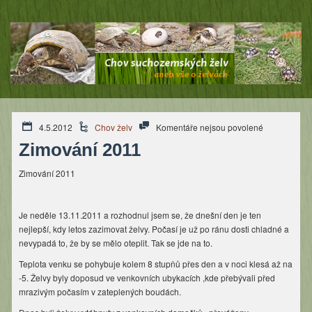
u
4.5.2012
Chov želv
Komentáře nejsou povolené
textu
Zimování 2011
s
názvem
Zimování 2011
Zimování
2011
Je neděle 13.11.2011 a rozhodnul jsem se, že dnešní den je ten
nejlepší, kdy letos zazimovat želvy. Počasí je už po ránu dosti chladné a
nevypadá to, že by se mělo oteplit. Tak se jde na to.
Teplota venku se pohybuje kolem 8 stupňů přes den a v noci klesá až na
-5. Želvy byly doposud ve venkovních ubykacích ,kde přebývali před
mrazivým počasím v zateplených boudách.