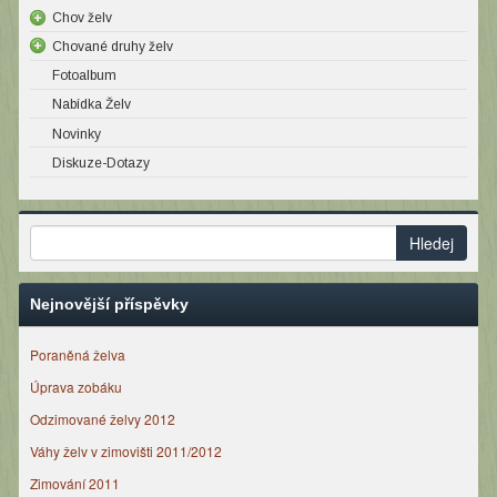
Chov želv
Chované druhy želv
Fotoalbum
Nabídka Želv
Novinky
Diskuze-Dotazy
Nejnovější příspěvky
Poraněná želva
Úprava zobáku
Odzimované želvy 2012
Váhy želv v zimovišti 2011/2012
Zimování 2011